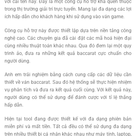
với cái tên này. Đây là một công cụ hỗ trợ khá quen thuộc
trong thị trường giải trí trực tuyến. Mang lại đa dạng các lợi
ích hấp dẫn cho khách hàng khi sử dụng vào ván game.
Công cụ hỗ trợ này được thiết lập dựa trên nền tảng công
nghệ cao. Các chuyên gia đã cài đặt các mã hoá hiện đại
cùng nhiều thuật toán khác nhau. Qua đó đem lại một quy
trình ảo, đưa ra những kết quả baccarat cực chuẩn cho
người dùng.
Anh em trải nghiệm bằng cách cung cấp các dữ liệu cần
thiết về ván baccarat. Sau đó hệ thống sẽ thực hiện nhiệm
vụ phân tích và đưa ra kết quả cuối cùng. Với kết quả này,
người dùng có thể sử dụng để đánh cược với tỉ lệ thắng
hấp dẫn.
Hiện tại tool đang được thiết kế với đa dạng phiên bản
miễn phí và mất tiền. Tất cả đều có thể sử dụng đa dạng
trên nhiều thiết bị cá nhân khác nhau như máy tính, laptop,