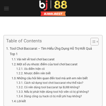
Bỏ
qua
nội
dung
Table of Contents
Tool Chơi Baccarat – Tìm Hiểu Ứng Dụng Hỗ Trợ Kết Quả
Top 1
Vài nét về tool chơi baccarat
Một số ưu nhược điểm của tool chơi baccarat
Ưu điểm hiện có
Nhược điểm nên biết
Những câu hỏi liên quan đến tool mà anh em nên biết
Cách sử dụng tool chơi baccarat như thế nào?
Có nên dùng tool baccarat tại BJ88 không?
Nếu bị phát hiện dùng tool hội viên có bị gì không?
Dùng công cụ hack có bị mất phí hay không?
Lời kết