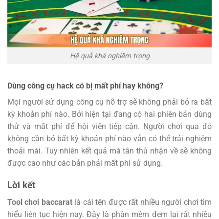
Hệ quả khá nghiêm trọng
Dùng công cụ hack có bị mất phí hay không?
Mọi người sử dụng công cụ hỗ trợ sẽ không phải bỏ ra bất
kỳ khoản phí nào. Bởi hiện tại đang có hai phiên bản dùng
thử và mất phí để hội viên tiếp cận. Người chơi qua đó
không cần bỏ bất kỳ khoản phí nào vẫn có thể trải nghiệm
thoải mái. Tuy nhiên kết quả mà tân thủ nhận về sẽ không
được cao như các bản phải mất phí sử dụng.
Lời kết
Tool chơi baccarat
là cái tên được rất nhiều người chơi tìm
hiểu liên tục hiện nay. Đây là phần mềm đem lại rất nhiều