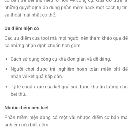
cơ bản để bet thủ hiểu rõ hơn về công cụ. Qua đó đưa ra
những quyết định áp dụng phần mềm hack một cách tự tin
và thoải mái nhất có thể.
Ưu điểm hiện có
Các ưu điểm của tool mà mọi người nên tham khảo qua để
có những nhận định chuẩn hơn gồm:
Cách sử dụng công cụ khá đơn giản và dễ dàng.
Người chơi được trải nghiệm hoàn toàn miễn phí để
nhận về kết quả hấp dẫn.
Tỷ lệ chuẩn xác của kết quả soi được khá ấn tượng cho
bet thủ.
Nhược điểm nên biết
Phần mềm hiện đang có một vài nhược điểm cơ bản mà
anh em nên biết gồm: