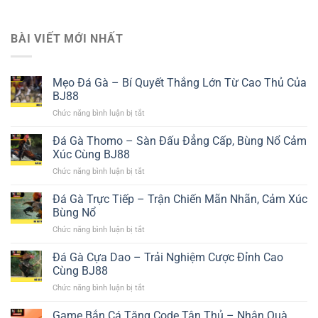
BÀI VIẾT MỚI NHẤT
Mẹo Đá Gà – Bí Quyết Thắng Lớn Từ Cao Thủ Của
BJ88
Chức năng bình luận bị tắt
ở
Mẹo
Đá
Đá Gà Thomo – Sàn Đấu Đẳng Cấp, Bùng Nổ Cảm
Gà
Xúc Cùng BJ88
–
Chức năng bình luận bị tắt
ở
Bí
Đá
Quyết
Gà
Đá Gà Trực Tiếp – Trận Chiến Mãn Nhãn, Cảm Xúc
Thắng
Thomo
Lớn
Bùng Nổ
–
Từ
Chức năng bình luận bị tắt
ở
Sàn
Cao
Đá
Đấu
Thủ
Gà
Đá Gà Cựa Dao – Trải Nghiệm Cược Đỉnh Cao
Đẳng
Của
Trực
Cấp,
Cùng BJ88
BJ88
Tiếp
Bùng
Chức năng bình luận bị tắt
ở
–
Nổ
Đá
Trận
Cảm
Gà
Game Bắn Cá Tặng Code Tân Thủ – Nhận Quà
Chiến
Xúc