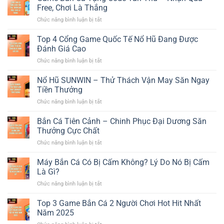
Cựa
Mãn
Free, Chơi Là Thắng
Cùng
Dao
Nhãn,
BJ88
Chức năng bình luận bị tắt
ở
–
Cảm
Game
Trải
Xúc
Bắn
Top 4 Cổng Game Quốc Tế Nổ Hũ Đang Được
Nghiệm
Bùng
Cá
Cược
Đánh Giá Cao
Nổ
Tặng
Đỉnh
Chức năng bình luận bị tắt
ở
Code
Cao
Top
Tân
Cùng
4
Nổ Hũ SUNWIN – Thử Thách Vận May Săn Ngay
Thủ
BJ88
Cổng
–
Tiền Thưởng
Game
Nhận
Chức năng bình luận bị tắt
ở
Quốc
Quà
Nổ
Tế
Free,
Hũ
Bắn Cá Tiên Cảnh – Chinh Phục Đại Dương Săn
Nổ
Chơi
SUNWIN
Hũ
Thưởng Cực Chất
Là
–
Đang
Thắng
Chức năng bình luận bị tắt
ở
Thử
Được
Bắn
Thách
Đánh
Cá
Máy Bắn Cá Có Bị Cấm Không? Lý Do Nó Bị Cấm
Vận
Giá
Tiên
May
Là Gì?
Cao
Cảnh
Săn
Chức năng bình luận bị tắt
ở
–
Ngay
Máy
Chinh
Tiền
Bắn
Top 3 Game Bắn Cá 2 Người Chơi Hot Hit Nhất
Phục
Thưởng
Cá
Đại
Năm 2025
Có
Dương