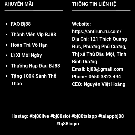
KHUYẾN MÃI
THÔNG TIN LIÊN HỆ
FAQ Bj88
Website:
https://antirun.ru.com/
Thành Viên Vip BJ88
Địa Chỉ: 121 Thích Quảng
Hoàn Trả Vô Hạn
Đức, Phường Phú Cường,
Thị xã Thủ Dầu Một, Tỉnh
Lì Xì Mỗi Ngày
Bình Dương
Thưởng Nạp Đầu BJ88
Email:
bj88@gmail.com
Tặng 100K Sảnh Thể
Phone: 0650 3823 494
Thao
CEO: Nguyễn Việt Hoàng
Hastag: #bj88live #bj88slot #bj88taiapp #taiappbj88
#bj88login