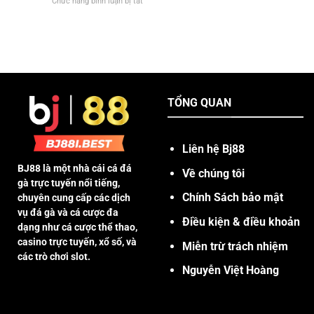
Chức năng bình luận bị tắt
ở
Bị
Săn
Top
Cấm
Thưởng
3
Không?
Cực
Game
Lý
Chất
Bắn
Do
Cá
Nó
2
Bị
Người
Cấm
Chơi
Là
TỔNG QUAN
Hot
Gì?
Hit
Nhất
Năm
Liên hệ Bj88
2025
BJ88 là một nhà cái cá đá
Về chúng tôi
gà trực tuyến nổi tiếng,
Chính Sách bảo mật
chuyên cung cấp các dịch
vụ đá gà và cá cược đa
Điều kiện & điều khoản
dạng như cá cược thể thao,
casino trực tuyến, xổ số, và
Miễn trừ trách nhiệm
các trò chơi slot.
Nguyễn Việt Hoàng