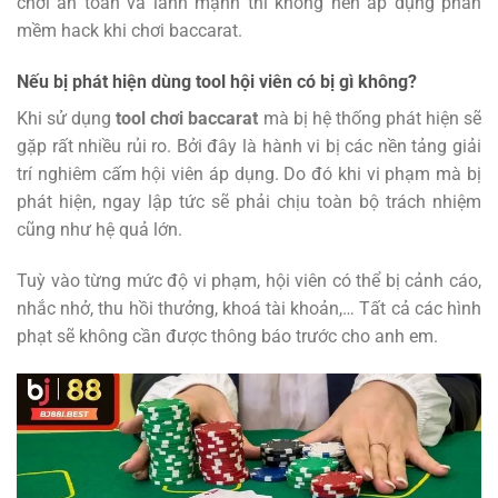
chơi an toàn và lành mạnh thì không nên áp dụng phần
mềm hack khi chơi baccarat.
Nếu bị phát hiện dùng tool hội viên có bị gì không?
Khi sử dụng
tool chơi baccarat
mà bị hệ thống phát hiện sẽ
gặp rất nhiều rủi ro. Bởi đây là hành vi bị các nền tảng giải
trí nghiêm cấm hội viên áp dụng. Do đó khi vi phạm mà bị
phát hiện, ngay lập tức sẽ phải chịu toàn bộ trách nhiệm
cũng như hệ quả lớn.
Tuỳ vào từng mức độ vi phạm, hội viên có thể bị cảnh cáo,
nhắc nhở, thu hồi thưởng, khoá tài khoản,… Tất cả các hình
phạt sẽ không cần được thông báo trước cho anh em.