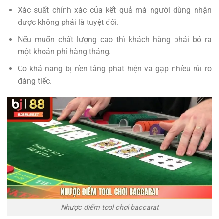
Xác suất chính xác của kết quả mà người dùng nhận
được không phải là tuyệt đối.
Nếu muốn chất lượng cao thì khách hàng phải bỏ ra
một khoản phí hàng tháng.
Có khả năng bị nền tảng phát hiện và gặp nhiều rủi ro
đáng tiếc.
Nhược điểm tool chơi baccarat