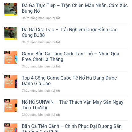
Gà
Đá Gà Trực Tiếp – Trận Chiến Mãn Nhãn, Cảm Xúc
Thắng
Thomo
Lớn
Bùng Nổ
–
Từ
Chức năng bình luận bị tắt
ở
Sàn
Cao
Đá
Đấu
Thủ
Gà
Đá Gà Cựa Dao – Trải Nghiệm Cược Đỉnh Cao
Đẳng
Của
Trực
Cấp,
Cùng BJ88
BJ88
Tiếp
Bùng
Chức năng bình luận bị tắt
ở
–
Nổ
Đá
Trận
Cảm
Gà
Game Bắn Cá Tặng Code Tân Thủ – Nhận Quà
Chiến
Xúc
Cựa
Mãn
Free, Chơi Là Thắng
Cùng
Dao
Nhãn,
BJ88
Chức năng bình luận bị tắt
ở
–
Cảm
Game
Trải
Xúc
Bắn
Top 4 Cổng Game Quốc Tế Nổ Hũ Đang Được
Nghiệm
Bùng
Cá
Cược
Đánh Giá Cao
Nổ
Tặng
Đỉnh
Chức năng bình luận bị tắt
ở
Code
Cao
Top
Tân
Cùng
4
Nổ Hũ SUNWIN – Thử Thách Vận May Săn Ngay
Thủ
BJ88
Cổng
–
Tiền Thưởng
Game
Nhận
Chức năng bình luận bị tắt
ở
Quốc
Quà
Nổ
Tế
Free,
Hũ
Bắn Cá Tiên Cảnh – Chinh Phục Đại Dương Săn
Nổ
Chơi
SUNWIN
Hũ
Thưởng Cực Chất
Là