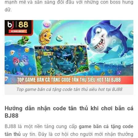
mạnh mẽ và sẵn sàng đối đầu với những con boss hung
dữ.
Top game bắn cá tặng code tân thủ siêu hot tại BJ88
Hướng dẫn nhận code tân thủ khi chơi bắn cá
BJ88
BJ88 là một nền tảng cung cấp
game bắn cá tặng code
tân thủ
uy tín. Đây là cơ hội cho người mới nhận thưởng