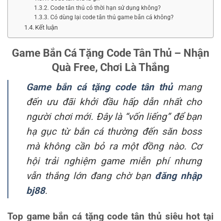
Code tân thủ có thời hạn sử dụng không?
Có dùng lại code tân thủ game bắn cá không?
Kết luận
Game Bắn Cá Tặng Code Tân Thủ – Nhận
Quà Free, Chơi Là Thắng
Game bắn cá tặng code tân thủ
mang
đến ưu đãi khởi đầu hấp dẫn nhất cho
người chơi mới. Đây là “vốn liếng” để bạn
hạ gục từ bắn cá thường đến săn boss
mà không cần bỏ ra một đồng nào. Cơ
hội trải nghiệm game miễn phí nhưng
vẫn thắng lớn đang chờ bạn
đăng nhập
bj88
.
Top game bắn cá tặng code tân thủ siêu hot tại