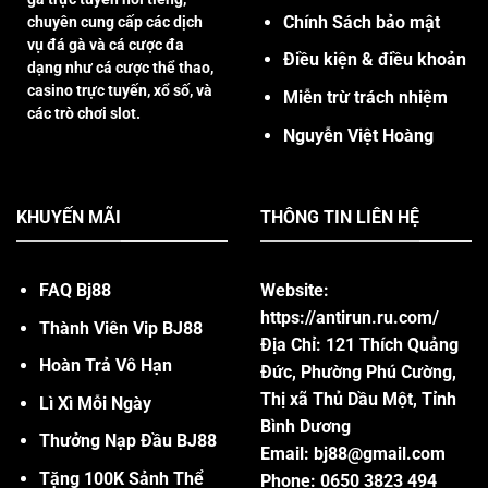
Chính Sách bảo mật
chuyên cung cấp các dịch
vụ đá gà và cá cược đa
Điều kiện & điều khoản
dạng như cá cược thể thao,
casino trực tuyến, xổ số, và
Miễn trừ trách nhiệm
các trò chơi slot.
Nguyễn Việt Hoàng
KHUYẾN MÃI
THÔNG TIN LIÊN HỆ
FAQ Bj88
Website:
https://antirun.ru.com/
Thành Viên Vip BJ88
Địa Chỉ: 121 Thích Quảng
Hoàn Trả Vô Hạn
Đức, Phường Phú Cường,
Thị xã Thủ Dầu Một, Tỉnh
Lì Xì Mỗi Ngày
Bình Dương
Thưởng Nạp Đầu BJ88
Email:
bj88@gmail.com
Tặng 100K Sảnh Thể
Phone: 0650 3823 494