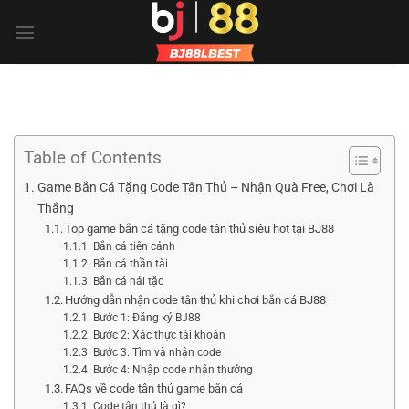
Bỏ
qua
nội
dung
Table of Contents
Game Bắn Cá Tặng Code Tân Thủ – Nhận Quà Free, Chơi Là
Thắng
Top game bắn cá tặng code tân thủ siêu hot tại BJ88
Bắn cá tiên cảnh
Bắn cá thần tài
Bắn cá hải tặc
Hướng dẫn nhận code tân thủ khi chơi bắn cá BJ88
Bước 1: Đăng ký BJ88
Bước 2: Xác thực tài khoản
Bước 3: Tìm và nhận code
Bước 4: Nhập code nhận thưởng
FAQs về code tân thủ game bắn cá
Code tân thủ là gì?