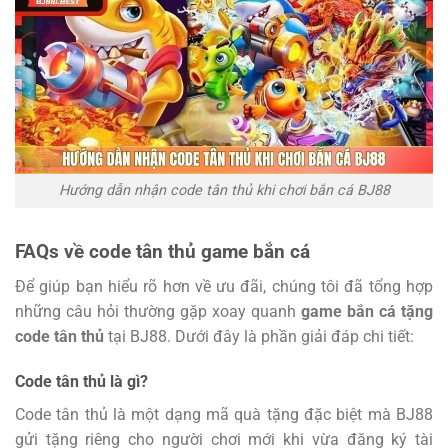
Hướng dẫn nhận code tân thủ khi chơi bắn cá BJ88
FAQs về code tân thủ game bắn cá
Để giúp bạn hiểu rõ hơn về ưu đãi, chúng tôi đã tổng hợp
những câu hỏi thường gặp xoay quanh
game bắn cá tặng
code tân thủ
tại BJ88. Dưới đây là phần giải đáp chi tiết:
Code tân thủ là gì?
Code tân thủ là một dạng mã quà tặng đặc biệt mà BJ88
gửi tặng riêng cho người chơi mới khi vừa đăng ký tài