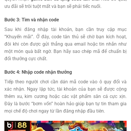
ưu đãi sẽ trôi tuột mất và bạn sẽ phải tiếc nuối.
Bước 3: Tìm và nhận code
Sau khi đăng nhập tài khoản, bạn cần truy cập mục
“Khuyến mãi”. Ở đây, code tân thủ sẽ chờ bạn kích hoạt,
đôi khi còn được gửi thẳng qua email hoặc tin nhắn như
một món quà bất ngờ. Bạn hãy sao chép mã để chuẩn bị
đổi thưởng cực chất.
Bước 4: Nhập code nhận thưởng
Tiếp theo người chơi cần dán mã code vào ô quy đổi và
xác nhận. Ngay lập tức, tài khoản của bạn sẽ được cộng
thêm xu, kim cương hoặc các vật phẩm săn cá cực xịn.
Đây là bước “bơm vốn” hoàn hảo giúp bạn tự tin tham gia
mọi chế độ chơi ngay từ lần đăng nhập đầu tiên.