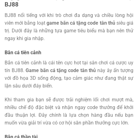
BJ88
BJ88 nổi tiếng với khi trò chơi đa dạng và chiều lòng hội
viên mới bằng loạt
game bắn cá tặng code tân thủ
siêu giá
trị. Dưới đây là những tựa game tiêu biểu mà bạn nên thử
ngay khi gia nhập.
Bắn cá tiên cảnh
Bắn cá tiên cảnh là cái tên cực hot tại sân chơi cá cược uy
tín BJ88.
Game bắn cá tặng code tân thủ
này ây ấn tượng
với đồ họa 3D sống động, tạo cảm giác như đang thật sự
lặn sâu dưới đáy biển.
Khi tham gia bạn sẽ được trải nghiệm lối chơi mượt mà,
nhiều chế độ đặc biệt và nhận ngay code thưởng để khởi
đầu thuận lợi. Đây chính là lựa chọn hàng đầu nếu bạn
muốn vừa giải trí vừa có cơ hội săn phần thưởng cực lớn.
Bắn cá thần tài