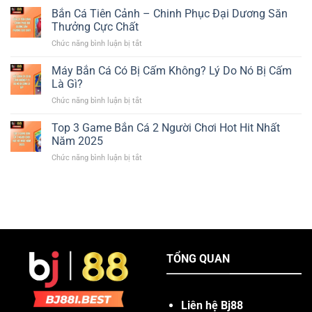
Tế
Free,
Hũ
Bắn Cá Tiên Cảnh – Chinh Phục Đại Dương Săn
Nổ
Chơi
SUNWIN
Hũ
Thưởng Cực Chất
Là
–
Đang
Thắng
Chức năng bình luận bị tắt
ở
Thử
Được
Bắn
Thách
Đánh
Cá
Máy Bắn Cá Có Bị Cấm Không? Lý Do Nó Bị Cấm
Vận
Giá
Tiên
May
Là Gì?
Cao
Cảnh
Săn
Chức năng bình luận bị tắt
ở
–
Ngay
Máy
Chinh
Tiền
Bắn
Top 3 Game Bắn Cá 2 Người Chơi Hot Hit Nhất
Phục
Thưởng
Cá
Đại
Năm 2025
Có
Dương
Chức năng bình luận bị tắt
ở
Bị
Săn
Top
Cấm
Thưởng
3
Không?
Cực
Game
Lý
Chất
Bắn
Do
Cá
Nó
2
Bị
Người
Cấm
Chơi
Là
TỔNG QUAN
Hot
Gì?
Hit
Nhất
Năm
Liên hệ Bj88
2025