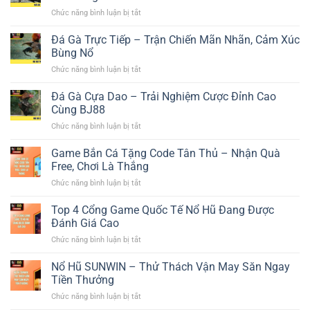
–
Chức năng bình luận bị tắt
ở
Bí
Đá
Quyết
Gà
Đá Gà Trực Tiếp – Trận Chiến Mãn Nhãn, Cảm Xúc
Thắng
Thomo
Lớn
Bùng Nổ
–
Từ
Chức năng bình luận bị tắt
ở
Sàn
Cao
Đá
Đấu
Thủ
Gà
Đá Gà Cựa Dao – Trải Nghiệm Cược Đỉnh Cao
Đẳng
Của
Trực
Cấp,
Cùng BJ88
BJ88
Tiếp
Bùng
Chức năng bình luận bị tắt
ở
–
Nổ
Đá
Trận
Cảm
Gà
Game Bắn Cá Tặng Code Tân Thủ – Nhận Quà
Chiến
Xúc
Cựa
Mãn
Free, Chơi Là Thắng
Cùng
Dao
Nhãn,
BJ88
Chức năng bình luận bị tắt
ở
–
Cảm
Game
Trải
Xúc
Bắn
Top 4 Cổng Game Quốc Tế Nổ Hũ Đang Được
Nghiệm
Bùng
Cá
Cược
Đánh Giá Cao
Nổ
Tặng
Đỉnh
Chức năng bình luận bị tắt
ở
Code
Cao
Top
Tân
Cùng
4
Nổ Hũ SUNWIN – Thử Thách Vận May Săn Ngay
Thủ
BJ88
Cổng
–
Tiền Thưởng
Game
Nhận
Chức năng bình luận bị tắt
ở
Quốc
Quà
Nổ