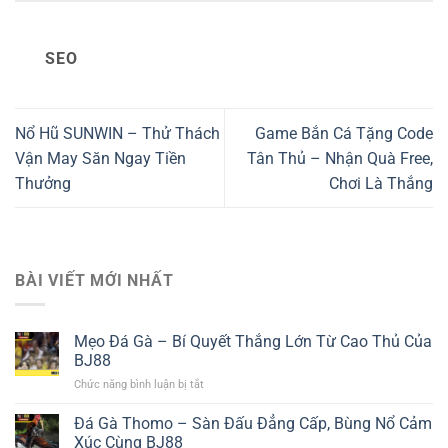
SEO
Nổ Hũ SUNWIN – Thử Thách
Game Bắn Cá Tặng Code
Vận May Săn Ngay Tiền
Tân Thủ – Nhận Quà Free,
Thưởng
Chơi Là Thắng
BÀI VIẾT MỚI NHẤT
Mẹo Đá Gà – Bí Quyết Thắng Lớn Từ Cao Thủ Của
BJ88
Chức năng bình luận bị tắt
ở
Mẹo
Đá
Đá Gà Thomo – Sàn Đấu Đẳng Cấp, Bùng Nổ Cảm
Gà
Xúc Cùng BJ88