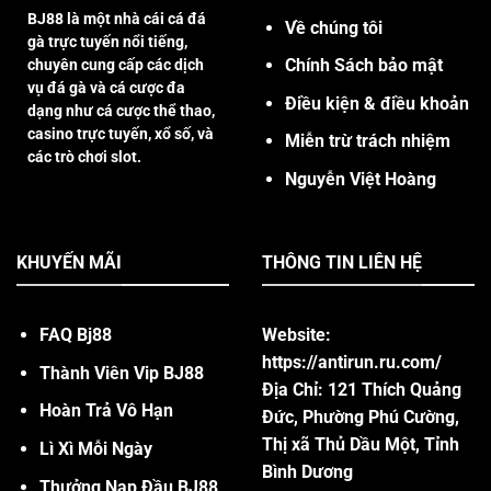
BJ88 là một nhà cái cá đá
Về chúng tôi
gà trực tuyến nổi tiếng,
Chính Sách bảo mật
chuyên cung cấp các dịch
vụ đá gà và cá cược đa
Điều kiện & điều khoản
dạng như cá cược thể thao,
casino trực tuyến, xổ số, và
Miễn trừ trách nhiệm
các trò chơi slot.
Nguyễn Việt Hoàng
KHUYẾN MÃI
THÔNG TIN LIÊN HỆ
FAQ Bj88
Website:
https://antirun.ru.com/
Thành Viên Vip BJ88
Địa Chỉ: 121 Thích Quảng
Hoàn Trả Vô Hạn
Đức, Phường Phú Cường,
Thị xã Thủ Dầu Một, Tỉnh
Lì Xì Mỗi Ngày
Bình Dương
Thưởng Nạp Đầu BJ88