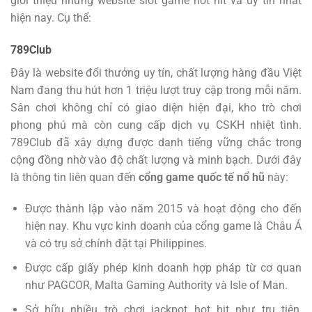
giới thiệu những website slot game hot hit và uy tín nhất
hiện nay. Cụ thể:
789Club
Đây là website đổi thưởng uy tín, chất lượng hàng đầu Việt
Nam đang thu hút hơn 1 triệu lượt truy cập trong mỗi năm.
Sân chơi không chỉ có giao diện hiện đại, kho trò chơi
phong phú mà còn cung cấp dịch vụ CSKH nhiệt tình.
789Club đã xây dựng được danh tiếng vững chắc trong
cộng đồng nhờ vào độ chất lượng và minh bạch. Dưới đây
là thông tin liên quan đến
cổng game quốc tế nổ hũ
này:
Được thành lập vào năm 2015 và hoạt động cho đến
hiện nay. Khu vực kinh doanh của cổng game là Châu Á
và có trụ sở chính đặt tại Philippines.
Được cấp giấy phép kinh doanh hợp pháp từ cơ quan
như PAGCOR, Malta Gaming Authority và Isle of Man.
Sở hữu nhiều trò chơi jackpot hot hit như tru tiên,