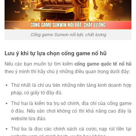
Cổng game Sunwin nổi bật, chất lượng
Lưu ý khi tự lựa chọn cổng game nổ hũ
Nếu các bạn muốn tự tìm kiếm
cổng game quốc tế nổ hũ
theo ý mình thì hãy chú ý những điều quan trọng dưới đây:
Thứ nhất là chỉ ưu tiên những nền tảng kinh doanh hợp
pháp, có giấy tờ đầy đủ.
Thứ hai là kiểm tra trụ sở chính, địa chỉ của cổng game
ở đâu. Nếu sân chơi không có thì khả năng cao đây là
website lừa đảo.
Thứ ba là đọc các chính sách cá cược, nạp rút tiền tại