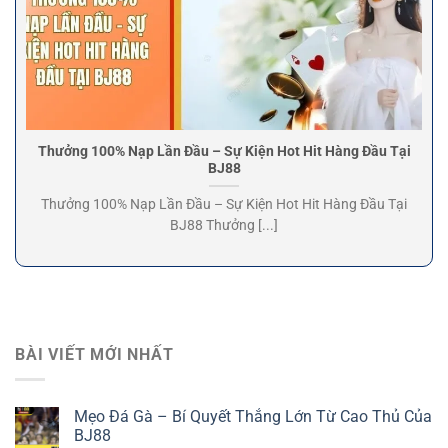
Thưởng 100% Nạp Lần Đầu – Sự Kiện Hot Hit Hàng Đầu Tại
BJ88
Thưởng 100% Nạp Lần Đầu – Sự Kiện Hot Hit Hàng Đầu Tại
BJ88 Thưởng [...]
BÀI VIẾT MỚI NHẤT
Mẹo Đá Gà – Bí Quyết Thắng Lớn Từ Cao Thủ Của
BJ88