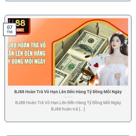
07
Th8
BJ88 Hoàn Trả Vô Hạn Lên Đến Hàng Tỷ Đồng Mỗi Ngày
BJ88 Hoàn Trả Vô Hạn Lên Đến Hàng Tỷ Đồng Mỗi Ngày
BJ88 hoàn trả [...]