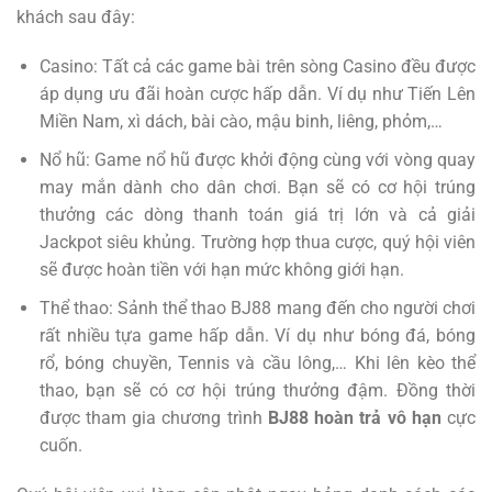
khách sau đây:
Casino: Tất cả các game bài trên sòng Casino đều được
áp dụng ưu đãi hoàn cược hấp dẫn. Ví dụ như Tiến Lên
Miền Nam, xì dách, bài cào, mậu binh, liêng, phỏm,…
Nổ hũ: Game nổ hũ được khởi động cùng với vòng quay
may mắn dành cho dân chơi. Bạn sẽ có cơ hội trúng
thưởng các dòng thanh toán giá trị lớn và cả giải
Jackpot siêu khủng. Trường hợp thua cược, quý hội viên
sẽ được hoàn tiền với hạn mức không giới hạn.
Thể thao: Sảnh thể thao BJ88 mang đến cho người chơi
rất nhiều tựa game hấp dẫn. Ví dụ như bóng đá, bóng
rổ, bóng chuyền, Tennis và cầu lông,… Khi lên kèo thể
thao, bạn sẽ có cơ hội trúng thưởng đậm. Đồng thời
được tham gia chương trình
BJ88 hoàn trả vô hạn
cực
cuốn.