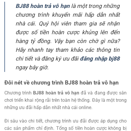
BJ88 hoàn trả vô hạn
là một trong những
chương trình khuyến mãi hấp dẫn nhất
nhà cái. Quý hội viên tham gia sẽ nhận
được số tiền hoàn cược khủng lên đến
hàng tỷ đồng. Vậy bạn còn chờ gì nữa?
Hãy nhanh tay tham khảo các thông tin
chi tiết và đăng ký ưu đãi
đăng nhập bj88
ngay bây giờ.
Đôi nét về chương trình BJ88 hoàn trả vô hạn
Chương trình
BJ88 hoàn trả vô hạn
đã và đang được sân
chơi triển khai rộng rãi trên toàn hệ thống. Đây là một trong
những ưu đãi hấp dẫn nhất nhà cái online.
Đi sâu vào chi tiết, chương trình ưu đãi được áp dụng cho
các sản phẩm chỉ định. Tổng số tiền hoàn cược không bị