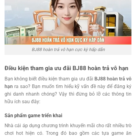
BJ88 hoàn trả vô hạn cực kỳ hấp dẫn
Điều kiện tham gia ưu đãi BJ88 hoàn trả vô hạn
Bạn không biết điều kiện tham gia ưu đãi
BJ88 hoàn trả vô
hạn
ra sao? Bạn muốn tìm hiểu kỹ vấn đề này để đăng ký
ghi danh nhanh chóng? Vậy thì đừng bỏ lỡ các thông tin
hữu ích sau đây:
Sản phẩm game triển khai
Nhà cái áp dụng chương trình khuyến mãi cho rất nhiều trò
chơi hot hiện có. Trong đó bao gồm các tựa game ăn