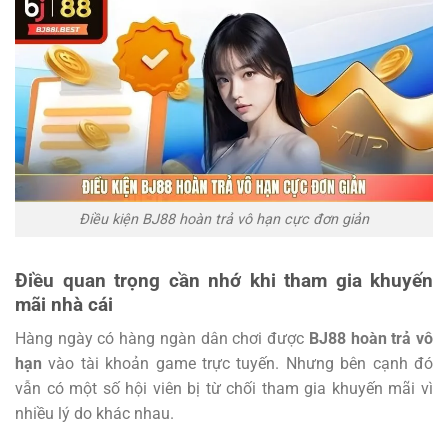
Điều kiện BJ88 hoàn trả vô hạn cực đơn giản
Điều quan trọng cần nhớ khi tham gia khuyến
mãi nhà cái
Hàng ngày có hàng ngàn dân chơi được
BJ88 hoàn trả vô
hạn
vào tài khoản game trực tuyến. Nhưng bên cạnh đó
vẫn có một số hội viên bị từ chối tham gia khuyến mãi vì
nhiều lý do khác nhau.