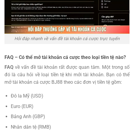
Hỏi đáp nhanh về vấn đề tài khoản cá cược trực tuyến
FAQ – Có thể mở tài khoản cá cược theo loại tiền tệ nào?
FAQ
về vấn đề tài khoản rất được quan tâm. Một trong số
đó là câu hỏi về loại tiền tệ khi mởi tài khoản. Bạn có thể
mở tài khoản cá cược BJ88 theo các đơn vị tiền tệ gồm:
Đô la Mỹ (USD)
Euro (EUR)
Bảng Anh (GBP)
Nhân dân tệ (RMB)