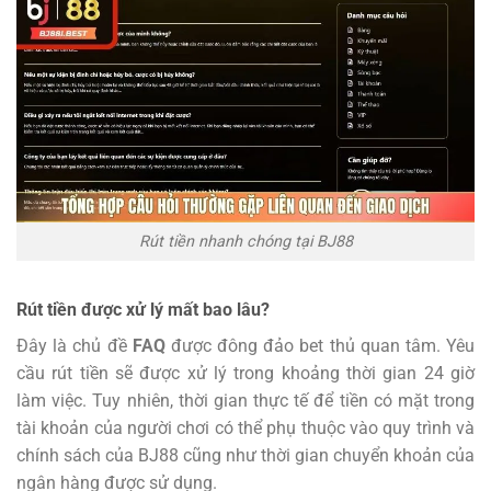
Rút tiền nhanh chóng tại BJ88
Rút tiền được xử lý mất bao lâu?
Đây là chủ đề
FAQ
được đông đảo bet thủ quan tâm. Yêu
cầu rút tiền sẽ được xử lý trong khoảng thời gian 24 giờ
làm việc. Tuy nhiên, thời gian thực tế để tiền có mặt trong
tài khoản của người chơi có thể phụ thuộc vào quy trình và
chính sách của BJ88 cũng như thời gian chuyển khoản của
ngân hàng được sử dụng.