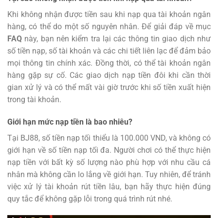
Khi không nhận được tiền sau khi nạp qua tài khoản ngân
hàng, có thể do một số nguyên nhân. Để giải đáp về mục
FAQ
này, bạn nên kiểm tra lại các thông tin giao dịch như
số tiền nạp, số tài khoản và các chi tiết liên lạc để đảm bảo
mọi thông tin chính xác. Đồng thời, có thể tài khoản ngân
hàng gặp sự cố. Các giao dịch nạp tiền đôi khi cần thời
gian xử lý và có thể mất vài giờ trước khi số tiền xuất hiện
trong tài khoản.
Giới hạn mức nạp tiền là bao nhiêu?
Tại BJ88, số tiền nạp tối thiểu là 100.000 VND, và không có
giới hạn về số tiền nạp tối đa. Người chơi có thể thực hiện
nạp tiền với bất kỳ số lượng nào phù hợp với nhu cầu cá
nhân mà không cần lo lắng về giới hạn. Tuy nhiên, để tránh
việc xử lý tài khoản rút tiền lâu, bạn hãy thực hiện đúng
quy tắc để không gặp lỗi trong quá trình rút nhé.