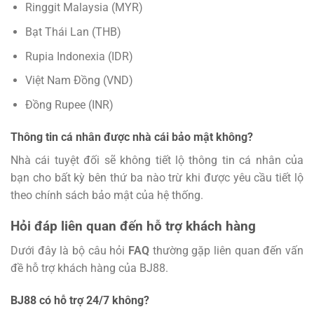
Ringgit Malaysia (MYR)
Bạt Thái Lan (THB)
Rupia Indonexia (IDR)
Việt Nam Đồng (VND)
Đồng Rupee (INR)
Thông tin cá nhân được nhà cái bảo mật không?
Nhà cái tuyệt đối sẽ không tiết lộ thông tin cá nhân của
bạn cho bất kỳ bên thứ ba nào trừ khi được yêu cầu tiết lộ
theo chính sách bảo mật của hệ thống.
Hỏi đáp liên quan đến hỗ trợ khách hàng
Dưới đây là bộ câu hỏi
FAQ
thường gặp liên quan đến vấn
đề hỗ trợ khách hàng của BJ88.
BJ88 có hỗ trợ 24/7 không?