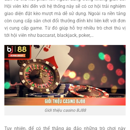
Hội viên khi đến với hệ thống này sẽ có cơ hội trải nghiệm
giao diện đặt kèo mượt mà dễ sử dụng. Ngoài ra nền tảng
còn cung cấp sân chơi đổi thưởng đỉnh khi liên kết với đơn
vị cung cấp game. Từ đó giúp hỗ trợ nhiều trò chơi thú vị
tới hội viên như baccarat, blackjack, poker,…
Giới thiệu casino BJ88
Tuy nhiên, để có thể thắng áp đảo những trò chơi này