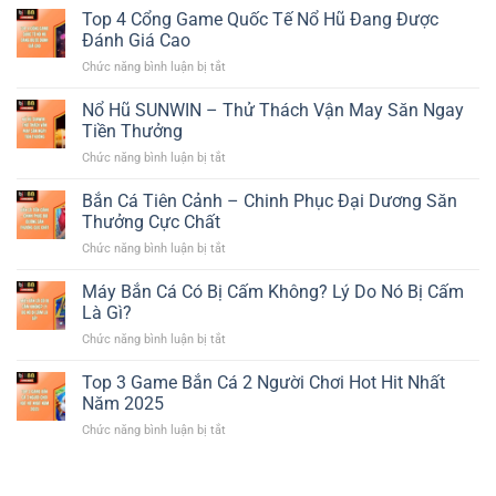
Xúc
Bắn
Top 4 Cổng Game Quốc Tế Nổ Hũ Đang Được
Nghiệm
Bùng
Cá
Cược
Đánh Giá Cao
Nổ
Tặng
Đỉnh
Chức năng bình luận bị tắt
ở
Code
Cao
Top
Tân
Cùng
4
Nổ Hũ SUNWIN – Thử Thách Vận May Săn Ngay
Thủ
BJ88
Cổng
–
Tiền Thưởng
Game
Nhận
Chức năng bình luận bị tắt
ở
Quốc
Quà
Nổ
Tế
Free,
Hũ
Bắn Cá Tiên Cảnh – Chinh Phục Đại Dương Săn
Nổ
Chơi
SUNWIN
Hũ
Thưởng Cực Chất
Là
–
Đang
Thắng
Chức năng bình luận bị tắt
ở
Thử
Được
Bắn
Thách
Đánh
Cá
Máy Bắn Cá Có Bị Cấm Không? Lý Do Nó Bị Cấm
Vận
Giá
Tiên
May
Là Gì?
Cao
Cảnh
Săn
Chức năng bình luận bị tắt
ở
–
Ngay
Máy
Chinh
Tiền
Bắn
Top 3 Game Bắn Cá 2 Người Chơi Hot Hit Nhất
Phục
Thưởng
Cá
Đại
Năm 2025
Có
Dương
Chức năng bình luận bị tắt
ở
Bị
Săn
Top
Cấm
Thưởng
3
Không?
Cực
Game
Lý
Chất