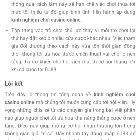
thông qua cách làm này sẽ hạn chế việc chơi thua tới
mức tối thiểu từ đó giúp bình tĩnh tiến hành áp dụng
kinh nghiệm chơi casino online
.
Tập trung vào trò chơi chủ lực thay vì mỗi trò chơi lại
thử hay đặt kèo ở nhiều cửa cược khác nhau. Việc tham
gia đổi thưởng theo cách này vừa tốn thời gian đồng
thời không tối ưu hóa được chiến thuật vui chơi ở nền
tảng. Từ đó khiến cho hội viên mất đi cơ hội thắng lớn
khi cá cược tại BJ88.
Lời kết
Trên đây là thông tin tổng quan về
kinh nghiệm chơi
casino online
mà chúng tôi muốn cung cấp tới hội viên. Hy
vọng những chia sẻ từ các chuyên gia trong bài viết phần
nào giúp người chơi tối ưu hóa khả năng thắng cược ở nền
tảng. Điều này giúp mở ra cơ hội nhận thưởng lớn trong
không gian giải trí số. Hãy nhanh tay đăng nhập BJ88 để