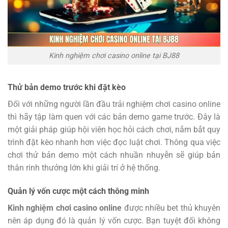
Kinh nghiệm chơi casino online tại BJ88
Thử bản demo trước khi đặt kèo
Đối với những người lần đầu trải nghiệm chơi casino online
thì hãy tập làm quen với các bản demo game trước. Đây là
một giải pháp giúp hội viên học hỏi cách chơi, nắm bắt quy
trình đặt kèo nhanh hơn việc đọc luật chơi. Thông qua việc
chơi thử bản demo một cách nhuần nhuyễn sẽ giúp bản
thân rinh thưởng lớn khi giải trí ở hệ thống.
Quản lý vốn cược một cách thông minh
Kinh nghiệm chơi casino online
được nhiều bet thủ khuyên
nên áp dụng đó là quản lý vốn cược. Bạn tuyệt đối không